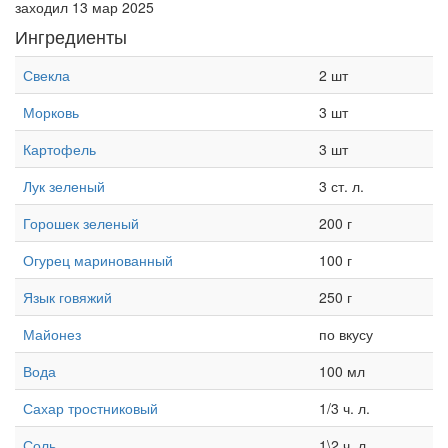
заходил 13 мар 2025
Ингредиенты
Свекла
2 шт
Морковь
3 шт
Картофель
3 шт
Лук зеленый
3 ст. л.
Горошек зеленый
200 г
Огурец маринованный
100 г
Язык говяжий
250 г
Майонез
по вкусу
Вода
100 мл
Сахар тростниковый
1/3 ч. л.
Соль
1\2 ч. л.