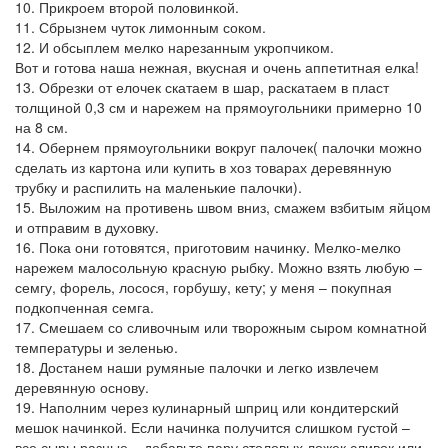
10. Прикроем второй половинкой.
11. Сбрызнем чуток лимонным соком.
12. И обсыплем мелко нарезанным укропчиком.
Вот и готова наша нежная, вкусная и очень аппетитная елка!
13. Обрезки от елочек скатаем в шар, раскатаем в пласт
толщиной 0,3 см и нарежем на прямоугольники примерно 10
на 8 см.
14. Обернем прямоугольники вокруг палочек( палочки можно
сделать из картона или купить в хоз товарах деревянную
трубку и распилить на маленькие палочки).
15. Выложим на противень швом вниз, смажем взбитым яйцом
и отправим в духовку.
16. Пока они готовятся, приготовим начинку. Мелко-мелко
нарежем малосольную красную рыбку. Можно взять любую –
семгу, форель, лосося, горбушу, кету; у меня – покупная
подкопченная семга.
17. Смешаем со сливочным или творожным сыром комнатной
температуры и зеленью.
18. Достанем наши румяные палочки и легко извлечем
деревянную основу.
19. Наполним через кулинарный шприц или кондитерский
мешок начинкой. Если начинка получится слишком густой –
все сыры разные – добавьте пару столовых ложек сливок или