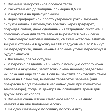
1. Возьмем замороженное слоеное тесто.
2. Раскатаем его до толщины примерно 0,5 см.
3. И нарежем на прямоугольники.
4. Через трафарет или просто уверенной рукой вырежем
силуэты елочек. Рекомендую все-таки через трафарет,
подойдет любой, даже сделанный из тетрадного листочка. С
помощью ножа для теста елочки вырезаются очень легко.
5. Равномерно наколем вилочкой, смажем «стволы» взбитым
яйцом и отправим в духовку на 200 градусов на 10-12 минут.
Не передержите, иначе нежные елочные уголки пересохнут и
будут сыпаться.
6. Достанем, слегка остудим.
7. И бережно разделим на 2 части с помощью острого ножа.
Работаем аккуратно, заготовочки очень нежные; разделяем
их, пока они еще теплые. Если вы захотите приготовить такие
елочки на Новый год, выпеките тарталетки заранее (они
прекрасно могут храниться несколько дней при комнатной
температуре), тогда 31 декабря вы освободите время для
других важных хлопот.
8. Возьмем очень мягкое сливочное масло и немного
намажем на обе половинки елочки.
9. На одну смазанную половинку положим икру.