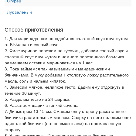
Огурец
Лук зеленый
Способ приготовления
1. Для маринада нам понадобится салатный соус с кунжутом
от Kikkoman и соевый соус.
2. Филе куриное порежем на кусочки, добавим соевый соус и
салатный соус с кунжутом и немного порезанного базилика,
размешаем оставим мариноваться на 1 час.
3. Пока займемся так называемыми мандаринскими
блинчиками. В муку добавим 1 столовую ложку растительного
масла, соль и нальем кипяток.
4. Замесим мягкое, нелипкое тесто. Дадим ему отдохнуть в
течение 30 минут.
5. Разделим тесто на 24 шарика.
6. Раскатаем шарик в тонкий сочень.
7. Диаметром 13-15 см. Смажем одну сторону раскатанного
блинчика растительным маслом. Сверху на него положим еще
один такой блинчик (его не смазываем) на промасленную
сторону.
8. У нас получилось 12 попарно склеенных блинчиков.