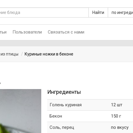
Найти
по ингред
тьи
Пользователи
Связаться с нами
 из птицы
Куриные ножки в беконе
ь
Ингредиенты
Голень куриная
12 шт
Бекон
150 г
Соль, перец
по вкусу