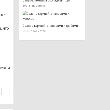
Супер-влажный шоколадный торт
102131 просмотр
ь -
Салат с курицей, ананасами и грибами
, что
94642 просмотра
печати