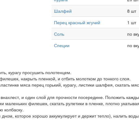
Шалфей
8 шт
Перец красный жгучий
1 шт
Соль
по вк
Специи
по вк
лить, курагу просушить полотенцем.
филешек, накрыть пленкой, и отбить молотком до тонкого слоя.
пластинке мяса перец горький, курагу, листики шалфея, скатать мяс
я внахлест, и один слой для прочности посередине. Положить кажд
ми маленьких филешек, скатать рулетики в пленке, плотно укатывая
ю колбаску.
м дном, которое хорошо аккумулирует и держит тепло), налить воды