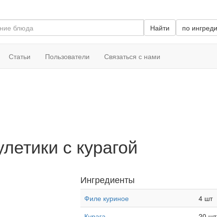
Найти
по ингред
Статьи
Пользователи
Связаться с нами
летики с курагой
Ингредиенты
Филе куриное
4 шт
Курага
20 шт