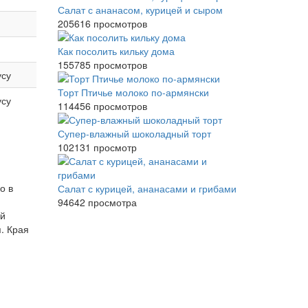
Салат с ананасом, курицей и сыром
205616 просмотров
Как посолить кильку дома
155785 просмотров
усу
Торт Птичье молоко по-армянски
усу
114456 просмотров
Супер-влажный шоколадный торт
102131 просмотр
о в
Салат с курицей, ананасами и грибами
94642 просмотра
ый
. Края