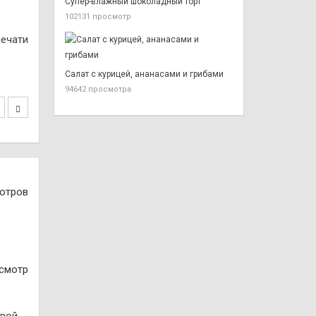
Супер-влажный шоколадный торт
102131 просмотр
печати
Салат с курицей, ананасами и грибами
94642 просмотра
отров
осмотр