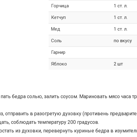
Горчица
1 ст. л.
Кетчуп
1 ст. л.
Мед
1 ст. л.
Соль
по вкусу
Гарнир
Яблоко
2 шт
пать бедра солью, залить соусом. Мариновать мясо часа тр
з, отправить в разогретую духовку (противень предварит
цать, соблюдать температуру 200 градусов.
достать из духовки, перевернуть куриные бедра в изумите