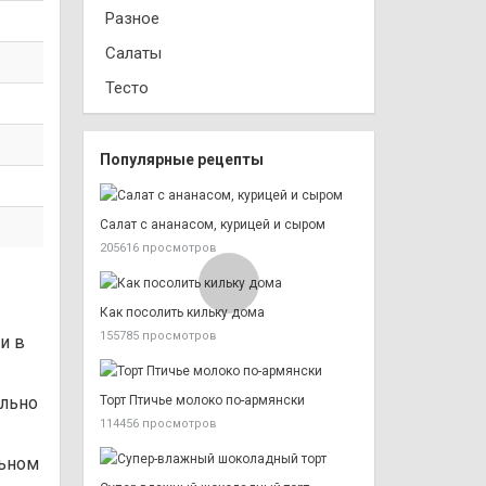
Разное
Салаты
Тесто
Популярные рецепты
Салат с ананасом, курицей и сыром
205616 просмотров
Как посолить кильку дома
155785 просмотров
и в
ельно
Торт Птичье молоко по-армянски
114456 просмотров
льном