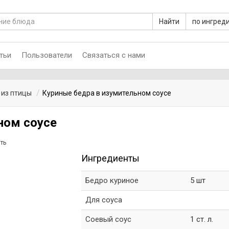
Найти
по ингред
тьи
Пользователи
Связаться с нами
 из птицы
Куриные бедра в изумительном соусе
ном соусе
ть
Ингредиенты
Бедро куриное
5 шт
Для соуса
Соевый соус
1 ст. л.