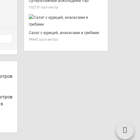
Супер-влажный шоколадный торт
102131 просмотр
Салат с курицей, ананасами и грибами
94642 просмотра
отров
отров