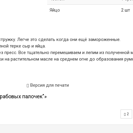
Яйцо
2 шт
стружку. Легче это сделать когда они ещё замороженные.
пной терке сыр и яйца.
ез пресс. Все тщательно перемешиваем и лепим из полученной 
тки на растительном масле на среднем огне до образования рум
Версия для печати
крабовых палочек"»
2