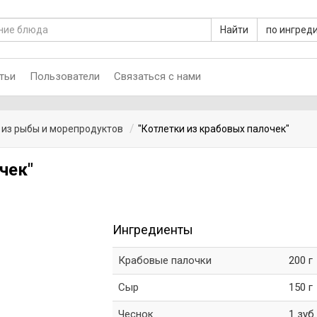
Найти
по ингред
тьи
Пользователи
Связаться с нами
из рыбы и морепродуктов
"Котлетки из крабовых палочек"
чек"
Ингредиенты
Крабовые палочки
200 г
Сыр
150 г
Чеснок
1 зуб.