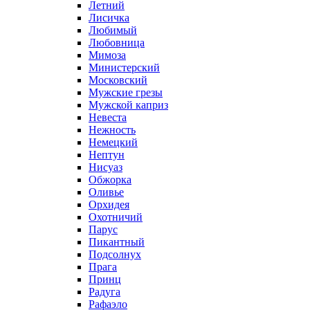
Летний
Лисичка
Любимый
Любовница
Мимоза
Министерский
Московский
Мужские грезы
Мужской каприз
Невеста
Нежность
Немецкий
Нептун
Нисуаз
Обжорка
Оливье
Орхидея
Охотничий
Парус
Пикантный
Подсолнух
Прага
Принц
Радуга
Рафаэло