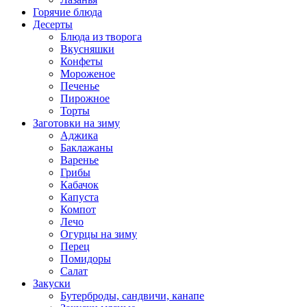
Горячие блюда
Десерты
Блюда из творога
Вкусняшки
Конфеты
Мороженое
Печенье
Пирожное
Торты
Заготовки на зиму
Аджика
Баклажаны
Варенье
Грибы
Кабачок
Капуста
Компот
Лечо
Огурцы на зиму
Перец
Помидоры
Салат
Закуски
Бутерброды, сандвичи, канапе