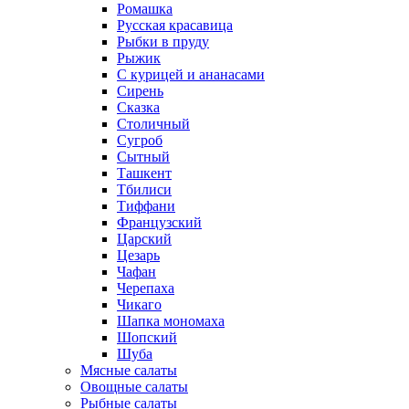
Ромашка
Русская красавица
Рыбки в пруду
Рыжик
С курицей и ананасами
Сирень
Сказка
Столичный
Сугроб
Сытный
Ташкент
Тбилиси
Тиффани
Французский
Царский
Цезарь
Чафан
Черепаха
Чикаго
Шапка мономаха
Шопский
Шуба
Мясные салаты
Овощные салаты
Рыбные салаты