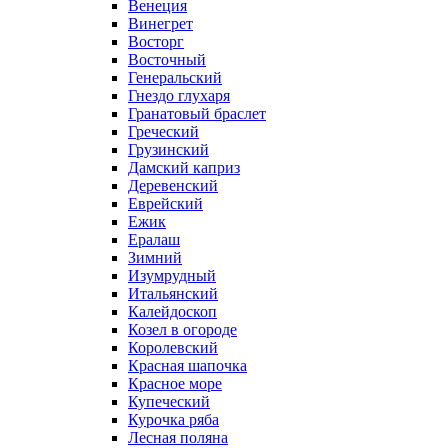
Венеция
Винегрет
Восторг
Восточный
Генеральский
Гнездо глухаря
Гранатовый браслет
Греческий
Грузинский
Дамский каприз
Деревенский
Еврейский
Ежик
Ералаш
Зимний
Изумрудный
Итальянский
Калейдоскоп
Козел в огороде
Королевский
Красная шапочка
Красное море
Купеческий
Курочка ряба
Лесная поляна