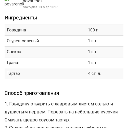
povarenok
заходил 13 мар 2025
Ингредиенты
Говядина
100 г
Огурец соленый
1 шт
Свекла
1 шт
Гранат
1 шт
Тартар
4 ст. л.
Способ приготовления
1. Говядину отварить с лавровым листом солью и
душистым перцем. Порезать на небольшие кусочки.
Смазать щедро соусом тартар.
2. Соленый огурец нарезать мелким кубиком и