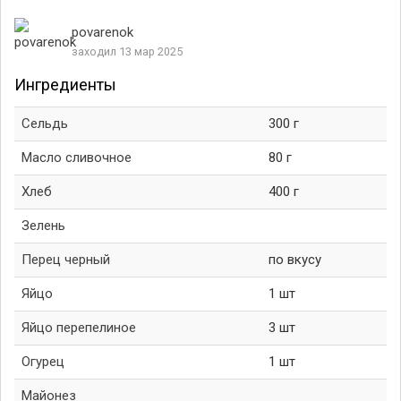
povarenok
заходил 13 мар 2025
Ингредиенты
Сельдь
300 г
Масло сливочное
80 г
Хлеб
400 г
Зелень
Перец черный
по вкусу
Яйцо
1 шт
Яйцо перепелиное
3 шт
Огурец
1 шт
Майонез