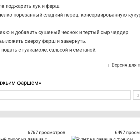
ле поджарить лук и фарш.
 мелко порезанный сладкий перец, консервированную куку
рбекю и добавить сушеный чеснок и тертый сыр чеддер.
выложить сверху фарш и завернуть.
 подать с гуакамоле, сальсой и сметаной.
Версия для 
вяжьим фаршем»
6767 просмотров
6497 просм