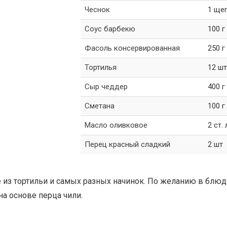
Чеснок
1 щеп
Соус барбекю
100 г
Фасоль консервированная
250 г
Тортилья
12 шт
Сыр чеддер
400 г
Сметана
100 г
Масло оливковое
2 ст. 
Перец красный сладкий
2 шт
 из тортильи и самых разных начинок. По желанию в блюд
на основе перца чили.