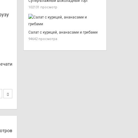
Супер-влажный шоколадный торт
102131 просмотр
рузу
Салат с курицей, ананасами и грибами
94642 просмотра
печати
отров