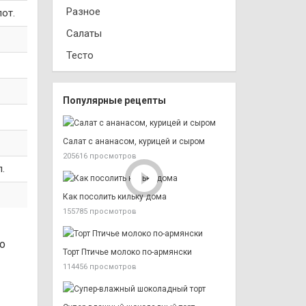
Разное
от.
Салаты
Тесто
Популярные рецепты
Салат с ананасом, курицей и сыром
205616 просмотров
л.
Как посолить кильку дома
155785 просмотров
о
Торт Птичье молоко по-армянски
114456 просмотров