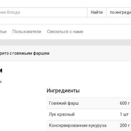
Найти
по ингред
тьи
Пользователи
Связаться с нами
рито с говяжьим фаршем
м
ь
Ингредиенты
Говяжий фарш
600 г
Лук красный
1 шт
Консервированная кукуруза
200 г