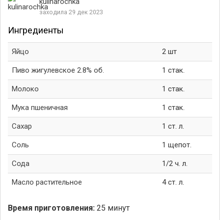
kulinarochka
заходила 29 дек 2023
Ингредиенты
Яйцо
2 шт
Пиво жигулевское 2.8% об.
1 стак.
Молоко
1 стак.
Мука пшеничная
1 стак.
Сахар
1 ст. л.
Соль
1 щепот.
Сода
1/2 ч. л.
Масло растительное
4 ст. л.
Время приготовления:
25 минут