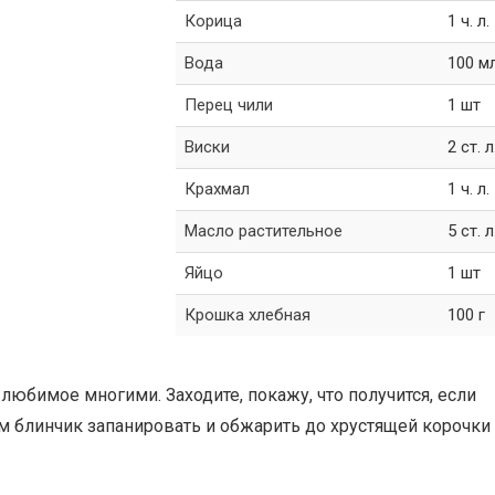
Корица
1 ч. л.
Вода
100 м
Перец чили
1 шт
Виски
2 ст. л
Крахмал
1 ч. л.
Масло растительное
5 ст. л
Яйцо
1 шт
Крошка хлебная
100 г
любимое многими. Заходите, покажу, что получится, если
сам блинчик запанировать и обжарить до хрустящей корочки