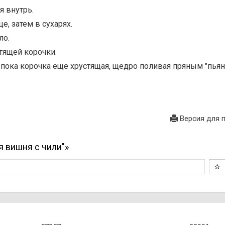
я внутрь.
е, затем в сухарях.
ло.
стящей корочки.
у, пока корочка еще хрустящая, щедро поливая пряным "пья
Версия для 
 вишня с чили"»