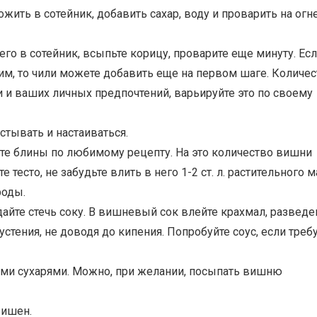
ить в сотейник, добавить сахар, воду и проварить на огне
его в сотейник, всыпьте корицу, проварите еще минуту. Ес
им, то чили можете добавить еще на первом шаге. Количе
и и ваших личных предпочтений, варьируйте это по своему
 остывать и настаиваться.
ките блины по любимому рецепту. На это количество вишни
е тесто, не забудьте влить в него 1-2 ст. л. растительного м
роды.
 дайте стечь соку. В вишневый сок влейте крахмал, развед
густения, не доводя до кипения. Попробуйте соус, если треб
ми сухарями. Можно, при желании, посыпать вишню
вишен.