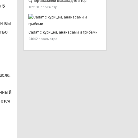
Супер-влажный шоколадный торт
 5
102131 просмотр
ли вы
ство
Салат с курицей, ананасами и грибами
94642 просмотра
асла,
енный
уется