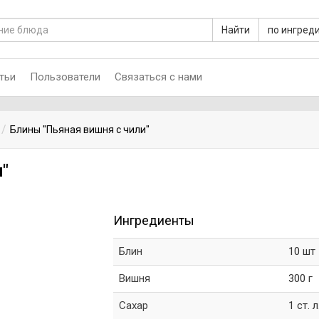
Найти
по ингред
тьи
Пользователи
Связаться с нами
Блины "Пьяная вишня с чили"
"
Ингредиенты
Блин
10 шт
Вишня
300 г
Сахар
1 ст. л