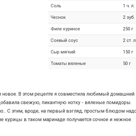
Соль
1 ч. л.
Чеснок
2 зуб.
Филе куриное
250 г
Соевый соус
2 ст. л
Сыр мягкий
150 г
Томаты вяленые
50 г
 и новое. В этом рецепте я совместила любимый домашний
добавила свежую, пикантную нотку - вяленые помидоры.
но... С этим, вроде, на первый взгляд, простым блюдом над
Филе курицы в таком маринаде получается сочное и нежное.