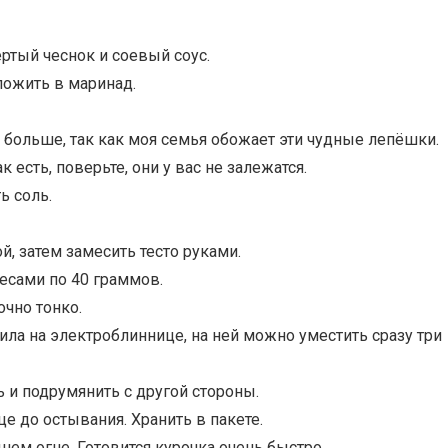
ртый чеснок и соевый соус.
ложить в маринад.
ю больше, так как моя семья обожает эти чудные лепёшки.
 есть, поверьте, они у вас не залежатся.
ь соль.
, затем замесить тесто руками.
весами по 40 граммов.
очно тонко.
ила на электроблиннице, на ней можно уместить сразу три
ь и подрумянить с другой стороны.
е до остывания. Хранить в пакете.
днем огне. Готовится курочка очень быстро.