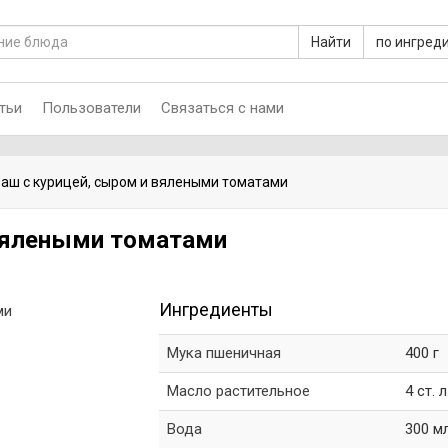
Найти
по ингред
тьи
Пользователи
Связаться с нами
аш с курицей, сыром и вялеными томатами
 вялеными томатами
Ингредиенты
Мука пшеничная
400 г
Масло растительное
4 ст. л
Вода
300 м