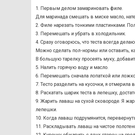
1. Первым делом замариновать филе.
Для маринада смешать в миске масло, нате
2. Филе нарезать тонкими пластинками. По
3. Перемешать и убрать в холодильник.
4. Сразу оговорюсь, что теста всегда дела
Можно сделать пол-нормы или оставить, как
В большую тарелку просеять муку, добавит
5. Налить горячую воду и масло.
6. Перемешать сначала лопаткой или ложкой
7. Тесто разделить на кусочки, я отмерила 
8. Раскатать шарик теста в лепешку, достат
9. Жарить лаваш на сухой сковороде. Я жар
лепешки.
10. Когда лаваш подрумянится, перевернут
11. Раскладывать лаваш на чистое полотенц
12. Курочку обжарить с двух сторон на сре