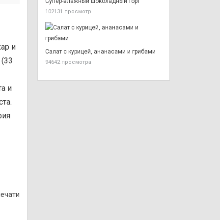
Супер-влажный шоколадный торт
102131 просмотр
ар и
Салат с курицей, ананасами и грибами
 (33
94642 просмотра
а и
ста.
фия
печати