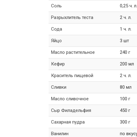
Соль
0,25 ч. л
Разрыхлитель теста
2 ч. л.
Сода
1 ч. л.
Яйцо
3 шт
Масло растительное
240 г
Кефир
200 мл
Краситель пищевой
2 ч. л.
Сливки
80 мл
Масло сливочное
100 г
Сыр Филадельфия
450 г
Сахарная пудра
300 г
Ванилин
по вкус