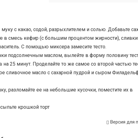
муку с какао, содой, разрыхлителем и солью. Добавьте сах
е в смесь кефир (с большим процентом жирности), сливки
раситель. С помощью миксера замесите тесто.
чки подсолнечным маслом, вылейте в форму половину тест
в на 25 минут. Проделайте то же самое со второй частью те
ое сливочное масло с сахарной пудрой и сыром Филадель
ку, разломайте ее на небольшие кусочки, поместите их в
исыпьте крошкой торт
Версия для 