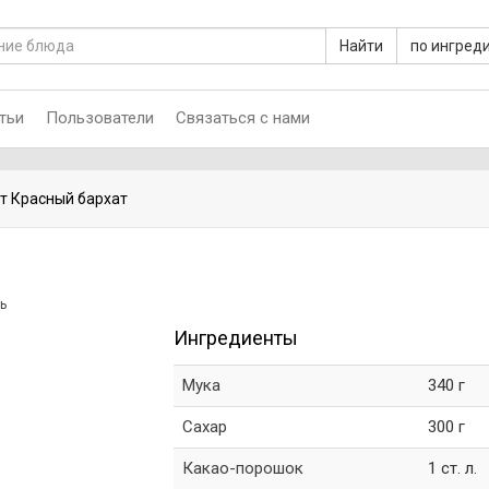
Найти
по ингред
тьи
Пользователи
Связаться с нами
т Красный бархат
ь
Ингредиенты
Мука
340 г
Сахар
300 г
Какао-порошок
1 ст. л.