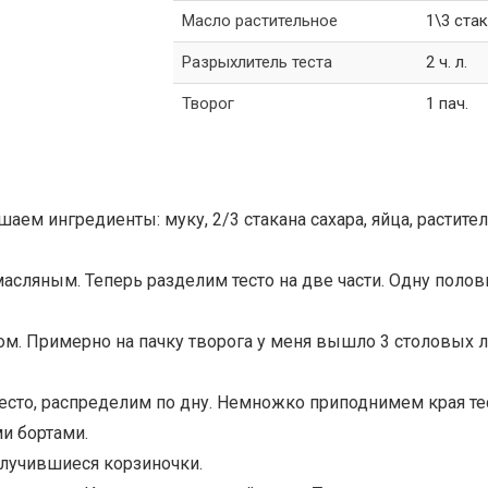
Масло растительное
1\3 стак
Разрыхлитель теста
2 ч. л.
Творог
1 пач.
шаем ингредиенты: муку, 2/3 стакана сахара, яйца, растите
масляным. Теперь разделим тесто на две части. Одну полов
ом. Примерно на пачку творога у меня вышло 3 столовых 
есто, распределим по дну. Немножко приподнимем края тес
и бортами.
олучившиеся корзиночки.