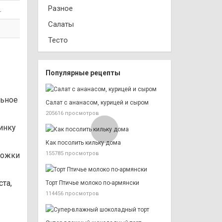
Разное
.
Салаты
Тесто
Популярные рецепты
льное
Салат с ананасом, курицей и сыром
205616 просмотров
инку
Как посолить кильку дома
155785 просмотров
ложки
та,
Торт Птичье молоко по-армянски
114456 просмотров