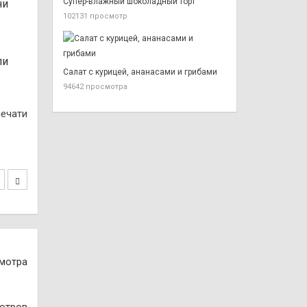
Супер-влажный шоколадный торт
ни
102131 просмотр
ли
Салат с курицей, ананасами и грибами
94642 просмотра
печати
смотра