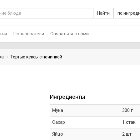
Найти
по ингред
тьи
Пользователи
Связаться с нами
ка
Тертые кексы с начинкой
Ингредиенты
Мука
300 г
Сахар
1 стак.
Яйцо
2 шт