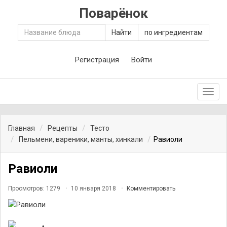
Поварёнок
Найти
по ингредиентам
Регистрация
Войти
Toggl
navig
Главная
Рецепты
Тесто
Пельмени, вареники, манты, хинкали
Равиоли
Равиоли
Просмотров: 1279
10 января 2018
Комментировать