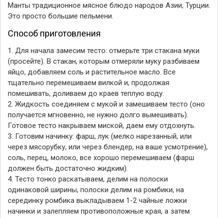
Манты традиционное мясное блюдо народов Азии, Турции.
Это просто большие пельмени.
Способ приготовления
1. Для начала замесим тесто: отмерьте три стакана муки
(просейте). В стакан, которым отмеряли муку разбиваем
яйцо, добавляем соль и растительное масло. Все
тщательно перемешиваем вилкой и, продолжая
помешивать, доливаем до краев теплую воду.
2. Жидкость соединяем с мукой и замешиваем тесто (оно
получается мгновенно, не нужно долго вымешивать).
Готовое тесто накрываем миской, даем ему отдохнуть.
3. Готовим начинку: фарш, лук (мелко нарезанный, или
через мясорубку, или через блендер, на ваше усмотрение),
соль, перец, молоко, все хорошо перемешиваем (фарш
должен быть достаточно жидким).
4. Тесто тонко раскатываем, делим на полоски
одинаковой ширины, полоски делим на ромбики, на
серединку ромбика выкладываем 1-2 чайные ложки
начинки и залепляем противоположные края, а затем