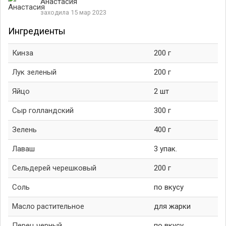
Анастасия
заходила 15 мар 2023
Ингредиенты
Кинза
200 г
Лук зеленый
200 г
Яйцо
2 шт
Сыр голландский
300 г
Зелень
400 г
Лаваш
3 упак.
Сельдерей черешковый
200 г
Соль
по вкусу
Масло растительное
для жарки
Перец черный
по вкусу