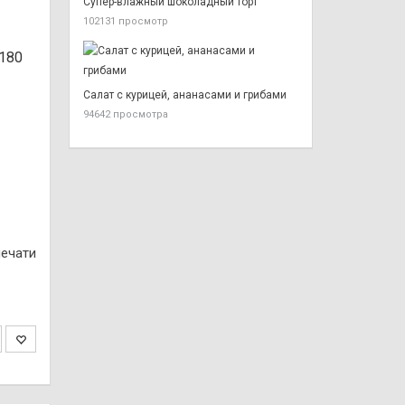
Супер-влажный шоколадный торт
102131 просмотр
 180
Салат с курицей, ананасами и грибами
94642 просмотра
печати