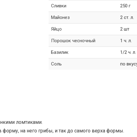
Сливки
250 г
Майонез
2 ст. л.
Яйцо
2 шт
Порошок чесночный
1 ч. л.
Базилик
1/2 ч. л.
Соль
по вкус
тонкими ломтиками.
форму, на него грибы, и так до самого верха формы.