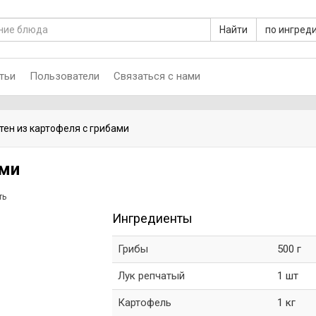
Найти
по ингред
тьи
Пользователи
Связаться с нами
тен из картофеля с грибами
ами
ть
Ингредиенты
Грибы
500 г
Лук репчатый
1 шт
Картофель
1 кг