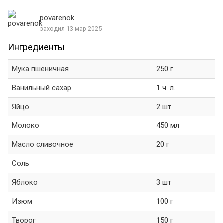
povarenok
заходил 13 мар 2025
Ингредиенты
Мука пшеничная
250 г
Ванильный сахар
1 ч. л.
Яйцо
2 шт
Молоко
450 мл
Масло сливочное
20 г
Соль
Яблоко
3 шт
Изюм
100 г
Творог
150 г