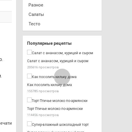
Разное
Салаты
Тесто
Популярные рецепты
о.
Салат с ананасом, курицей и сыром
205616 просмотров
м.
Как посолить кильку дома
155785 просмотров
Торт Птичье молоко по-армянски
114456 просмотров
печати