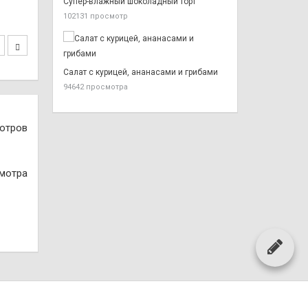
Супер-влажный шоколадный торт
102131 просмотр
Салат с курицей, ананасами и грибами
94642 просмотра
отров
смотра