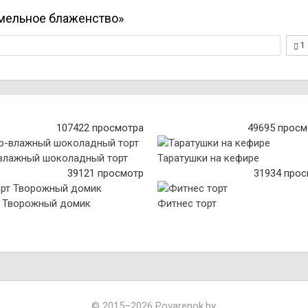
амельное блаженство»
1
107422 просмотра
49695 просм
влажный шоколадный торт
Таратушки на кефире
39121 просмотр
31934 про
 Творожный домик
Фитнес торт
© 2015–2026 Povarenok.by