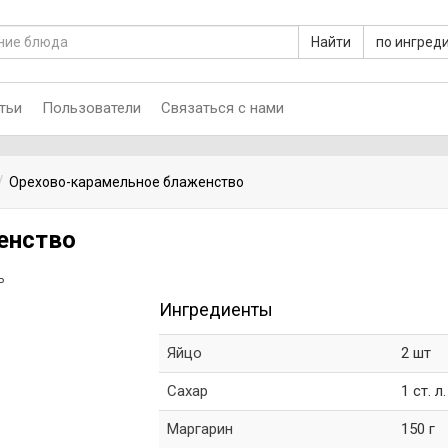
Найти
по ингред
тьи
Пользователи
Связаться с нами
Орехово-карамельное блаженство
енство
ь
Ингредиенты
Яйцо
2 шт
Сахар
1 ст. л.
Маргарин
150 г