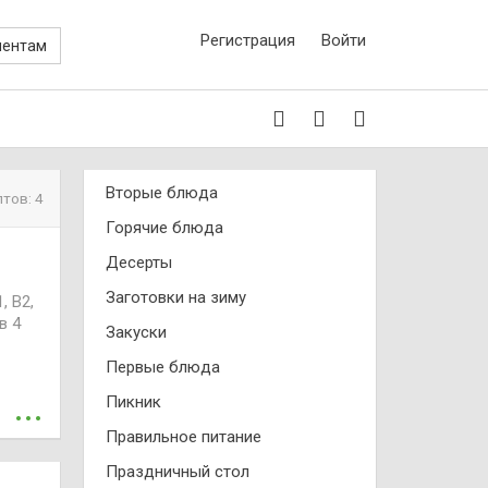
Регистрация
Войти
иентам
Вторые блюда
птов: 4
Горячие блюда
Десерты
Заготовки на зиму
, В2,
в 4
Закуски
Первые блюда
...
Пикник
 у
орной
Правильное питание
ного
Праздничный стол