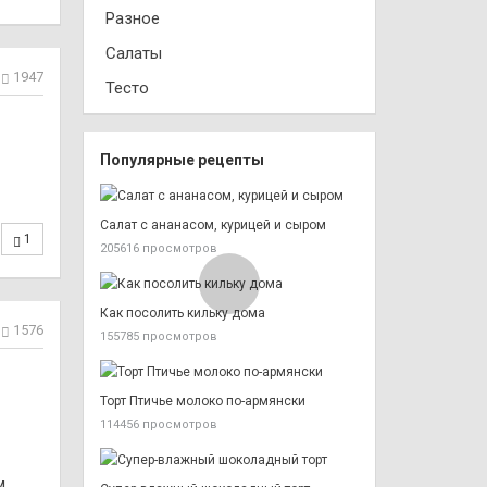
Разное
зы.
 - до
Салаты
1947
Тесто
Популярные рецепты
Салат с ананасом, курицей и сыром
1
205616 просмотров
Как посолить кильку дома
1576
155785 просмотров
Торт Птичье молоко по-армянски
114456 просмотров
м