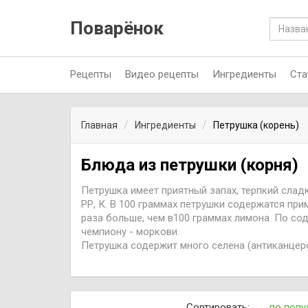
Поварёнок
Рецепты
Видео рецепты
Ингредиенты
Ста
Главная
Ингредиенты
Петрушка (корень)
Блюда из петрушки (корня)
Петрушка имеет приятный запах, терпкий сладк
РР, К. В 100 граммах петрушки содержатся при
раза больше, чем в100 граммах лимона. По со
чемпиону - моркови.
Петрушка содержит много селена (антиканцер
сердечно-сосудистых заболеваний. Петрушка 
детей, вздутии живота, диспепсии, маточных к
деятельностью желудка и как профилактическ
действия петрушка рекомендуется при воспали
Сортировать:
по попу