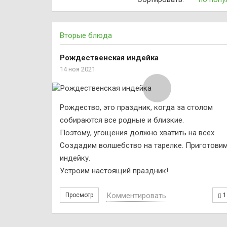
устранения неприятного запаха изо рта.
Петрушка повышает функцию половых желез у 
Свежезамороженная петрушка полностью сохра
года) питательные и целебные свойства.
Вторые блюда
Рождественская индейка
14 ноя 2021
Рождество, это праздник, когда за столом
собираются все родные и близкие.
Поэтому, угощения должно хватить на всех.
Создадим волшебство на тарелке. Приготови
индейку.
Устроим настоящий праздник!
Комментировать
Просмотр
1