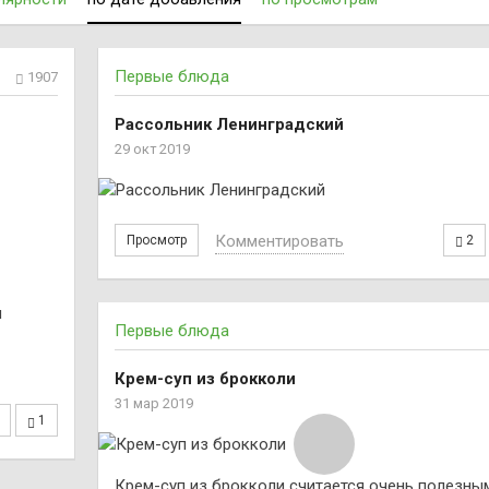
мужчин, используется при заболеваниях предстательной желе
няет в течение нескольких месяцев (при правильном хранении
Первые блюда
1907
Рассольник Ленинградский
29 окт 2019
Комментировать
Просмотр
2
м
Первые блюда
Крем-суп из брокколи
31 мар 2019
1
Крем-суп из брокколи считается очень полезны