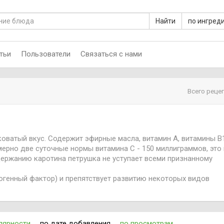
Найти
по ингред
тьи
Пользователи
Связаться с нами
Всего реце
оватый вкус. Содержит эфирные масла, витамин А, витамины В1
мерно две суточные нормы витамина С - 150 миллиграммов, это 
держанию каротина петрушка не уступает всеми признанному
огенный фактор) и препятствует развитию некоторых видов
применяется при расстройствах пищеварения и мочеиспускания
ровотечениях, при хронических гастритах со сниженной секрет
ое средство для сохранения зрения. Из-за своего бактерицид
тельных процессах десен, языка, слизистой рта, а также для
лярности
по дате добавления
по просмотрам