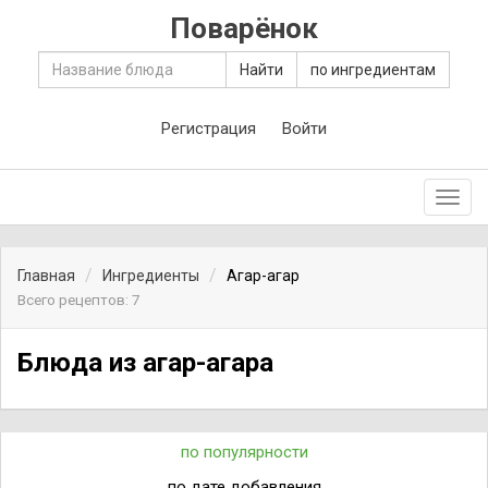
Поварёнок
Найти
по ингредиентам
Регистрация
Войти
Toggl
navig
Главная
Ингредиенты
Агар-агар
Всего рецептов: 7
Блюда из агар-агара
по популярности
по дате добавления