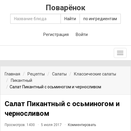
Поварёнок
Найти
по ингредиентам
Регистрация
Войти
Toggl
navig
Главная
Рецепты
Салаты
Классические салаты
Пикантный
Салат Пикантный с осьминогом и черносливом
Салат Пикантный с осьминогом и
черносливом
Просмотров: 1430
5 июля 2017
Комментировать