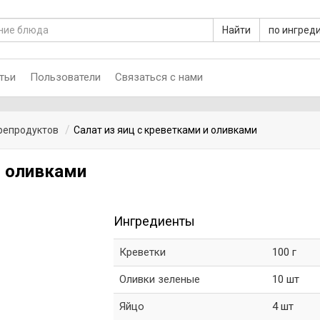
Найти
по ингред
тьи
Пользователи
Связаться с нами
репродуктов
Салат из яиц с креветками и оливками
и оливками
Ингредиенты
Креветки
100 г
Оливки зеленые
10 шт
Яйцо
4 шт