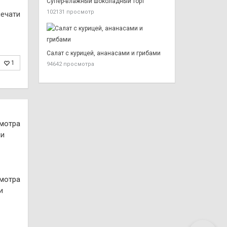
Супер-влажный шоколадный торт
102131 просмотр
печати
Салат с курицей, ананасами и грибами
1
94642 просмотра
смотра
смотра