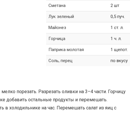
Сметана
2 шт
Лук зеленый
0,5 пуч.
Майонез
1 ст. л.
Горчица
1 ч. л.
Паприка молотая
1 щепот.
Соль, перец
по вкусу
мелко порезать. Разрезать оливки на 3–4 части. Горчицу
вке добавить остальные продукты и перемешать.
ить в холодильнике на час. Перемешать салат из яиц с