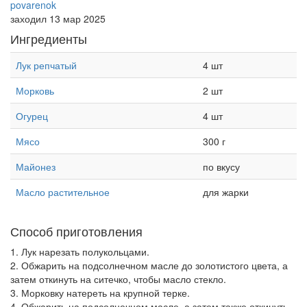
povarenok
заходил 13 мар 2025
Ингредиенты
Лук репчатый
4 шт
Морковь
2 шт
Огурец
4 шт
Мясо
300 г
Майонез
по вкусу
Масло растительное
для жарки
Способ приготовления
1. Лук нарезать полукольцами.
2. Обжарить на подсолнечном масле до золотистого цвета, а
затем откинуть на ситечко, чтобы масло стекло.
3. Морковку натереть на крупной терке.
4. Обжарить на подсолнечном масле, а затем также откинуть