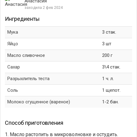
Анастасия
заходила 2 фев 2024
Ингредиенты
Мука
3 стак.
Яйцо
3 шт
Масло сливочное
200 г
Сахар
3\4 стак.
Разрыхлитель теста
1 ч. л.
Соль
1 щепот.
Молоко сгущeнное (вареное)
1-2 бан.
Способ приготовления
1. Масло растопить в микроволновке и остудить.