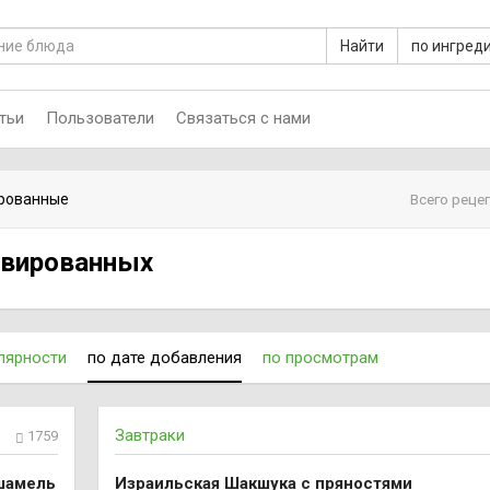
Найти
по ингред
тьи
Пользователи
Связаться с нами
рованные
Всего реце
рвированных
лярности
по дате добавления
по просмотрам
Завтраки
1759
ешамель
Израильская Шакшука с пряностями