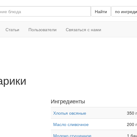
Найти
по ингред
Статьи
Пользователи
Связаться с нами
арики
Ингредиенты
Хлопья овсяные
350 г
Масло сливочное
200 г
Молоко сгущенное
1 ба