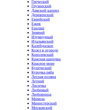
Греческий
Грузинский
Дамский каприз
Деревенский
Еврейский
Ежик
Ералаш
Зимний
Изумрудный
Итальянский
Калейдоскоп
Козел в огороде
Королевский
Красная шапочка
Красное море
Купеческий
Курочка ряба
Лесная поляна
Летний
Лисичка
Любимый
Любовница
Мимоза
Министерский
Московский