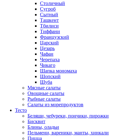
Столичный
Сугроб
Сытный
Ташкент
Тбилиси
Тиффани
Французский
Царский
Цезарь
Чафан
Черепаха
Чикаго
Шапка мономаха
Шопский
Шуба
Мясные салаты
Овощные салаты
Рыбные салаты
Салаты из морепродуктов
Тесто
Беляши, чебуреки, пончики, пирожки
Бисквит
Блины, оладьи
Пельмени, вареники, манты, хинкали
Пицца