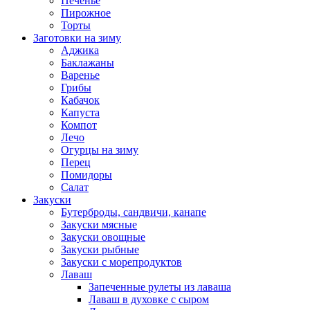
Печенье
Пирожное
Торты
Заготовки на зиму
Аджика
Баклажаны
Варенье
Грибы
Кабачок
Капуста
Компот
Лечо
Огурцы на зиму
Перец
Помидоры
Салат
Закуски
Бутерброды, сандвичи, канапе
Закуски мясные
Закуски овощные
Закуски рыбные
Закуски с морепродуктов
Лаваш
Запеченные рулеты из лаваша
Лаваш в духовке с сыром