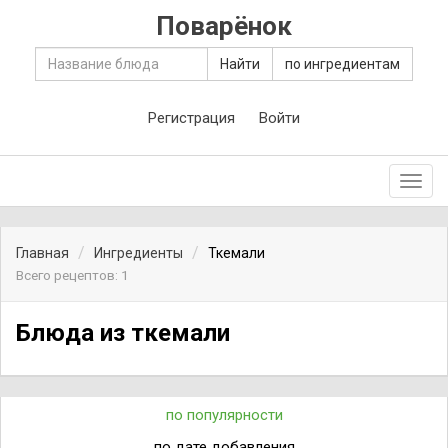
Поварёнок
Найти
по ингредиентам
Регистрация
Войти
Toggl
navig
Главная
Ингредиенты
Ткемали
Всего рецептов: 1
Блюда из ткемали
по популярности
по дате добавления