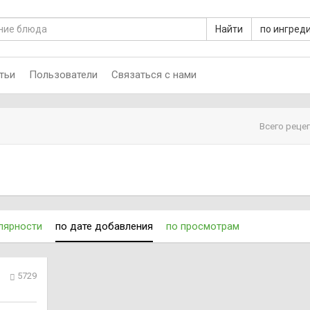
Найти
по ингред
тьи
Пользователи
Связаться с нами
Всего реце
лярности
по дате добавления
по просмотрам
5729