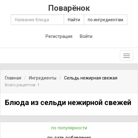
Поварёнок
Найти
по ингредиентам
Регистрация
Войти
Toggl
navig
Главная
Ингредиенты
Сельдь нежирная свежая
Всего рецептов: 1
Блюда из сельди нежирной свежей
по популярности
по дате добавления