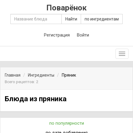
Поварёнок
Найти
по ингредиентам
Регистрация
Войти
Toggl
navig
Главная
Ингредиенты
Пряник
Всего рецептов: 2
Блюда из пряника
по популярности
по дате добавления