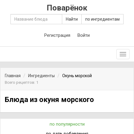
Поварёнок
Найти
по ингредиентам
Регистрация
Войти
Toggl
navig
Главная
Ингредиенты
Окунь морской
Всего рецептов: 1
Блюда из окуня морского
по популярности
по дате добавления