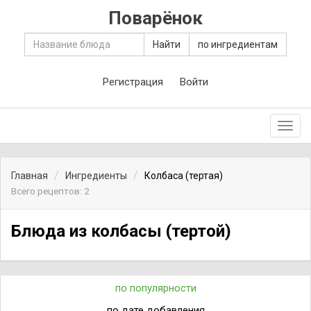
Поварёнок
Найти
по ингредиентам
Регистрация
Войти
Toggl
navig
Главная
Ингредиенты
Колбаса (тертая)
Всего рецептов: 2
Блюда из колбасы (тертой)
по популярности
по дате добавления