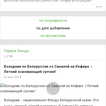
высокой питательной ценностью. Кефир возбуждает
...
аппетит, он особенно полезен для выздоравливающих и
страдающих малокровием. Основные питательные
вещества кефира находятся в легкоусвояемой форме.
по популярности
по дате добавления
по просмотрам
Первые блюда
2183
Холодник по Белорусски со Свеклой на Кефире. |
Летний освежающий супчик!
23 июн 2018
Холодник - национальное блюдо белорусской кухни. Это