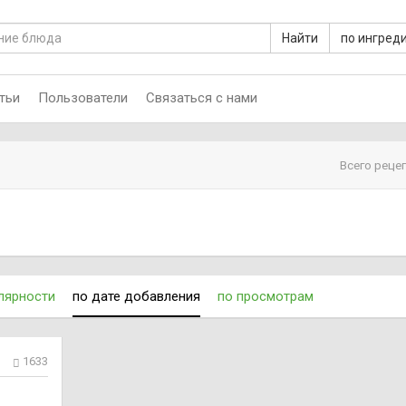
Найти
по ингред
тьи
Пользователи
Связаться с нами
Всего реце
лярности
по дате добавления
по просмотрам
1633