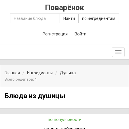
Поварёнок
Найти
по ингредиентам
Регистрация
Войти
Toggl
navig
Главная
Ингредиенты
Душица
Всего рецептов: 1
Блюда из душицы
по популярности
по дате добавления