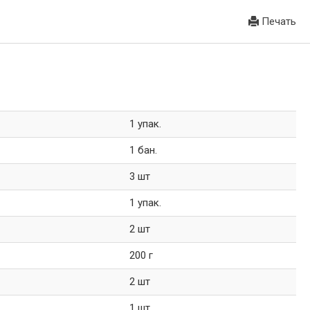
Печать
1 упак.
1 бан.
3 шт
1 упак.
2 шт
200 г
2 шт
1 шт