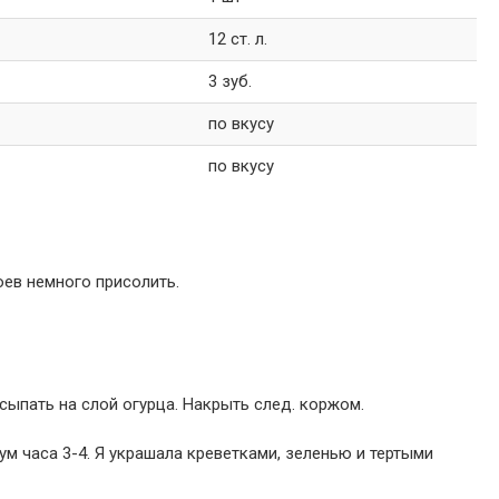
12 ст. л.
3 зуб.
по вкусу
по вкусу
оев немного присолить.
осыпать на слой огурца. Накрыть след. коржом.
м часа 3-4. Я украшала креветками, зеленью и тертыми