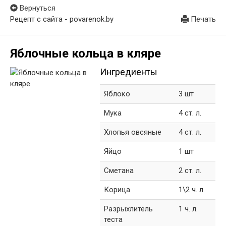
Вернуться
Рецепт с сайта - povarenok.by
Печать
Яблочные кольца в кляре
Ингредиенты
Яблоко
3 шт
Мука
4 ст. л.
Хлопья овсяные
4 ст. л.
Яйцо
1 шт
Сметана
2 ст. л.
Корица
1\2 ч. л.
Разрыхлитель
1 ч. л.
теста