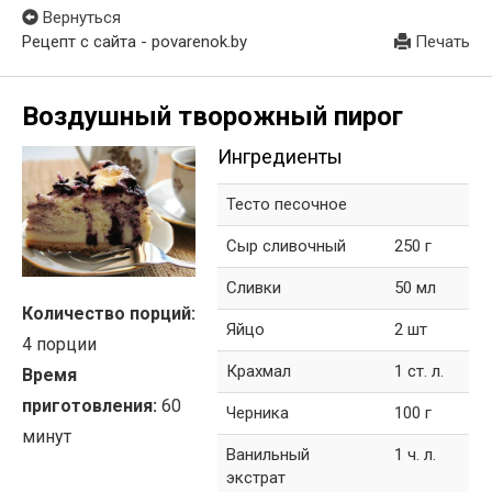
Вернуться
Рецепт с сайта - povarenok.by
Печать
Воздушный творожный пирог
Ингредиенты
Тесто песочное
Сыр сливочный
250 г
Сливки
50 мл
Количество порций:
Яйцо
2 шт
4 порции
Крахмал
1 ст. л.
Время
приготовления:
60
Черника
100 г
минут
Ванильный
1 ч. л.
экстрат