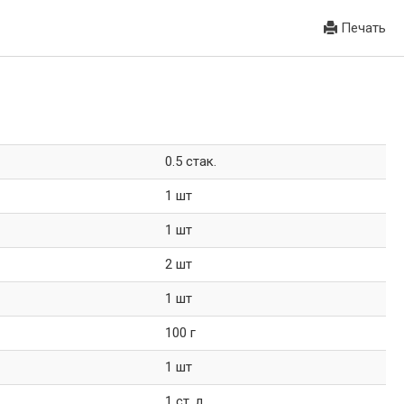
Печать
0.5 стак.
1 шт
1 шт
2 шт
1 шт
100 г
1 шт
1 ст. л.