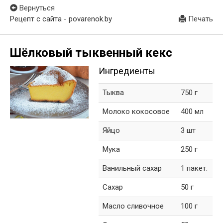
Вернуться
Рецепт с сайта - povarenok.by
Печать
Шёлковый тыквенный кекс
Ингредиенты
Тыква
750 г
Молоко кокосовое
400 мл
Яйцо
3 шт
Мука
250 г
Ванильный сахар
1 пакет.
Сахар
50 г
Масло сливочное
100 г