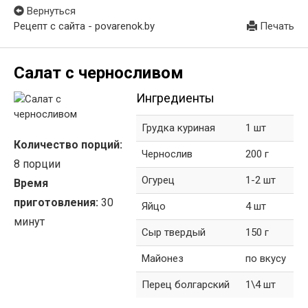
Вернуться
Рецепт с сайта - povarenok.by
Печать
Салат с черносливом
Ингредиенты
Грудка куриная
1 шт
Количество порций:
Чернослив
200 г
8 порции
Огурец
1-2 шт
Время
приготовления:
30
Яйцо
4 шт
минут
Сыр твердый
150 г
Майонез
по вкусу
Перец болгарский
1\4 шт