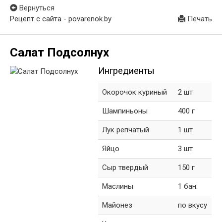
Вернуться
Рецепт с сайта - povarenok.by
Печать
Салат Подсолнух
Ингредиенты
Окорочок куриный
2 шт
Шампиньоны
400 г
Лук репчатый
1 шт
Яйцо
3 шт
Сыр твердый
150 г
Маслины
1 бан.
Майонез
по вкусу