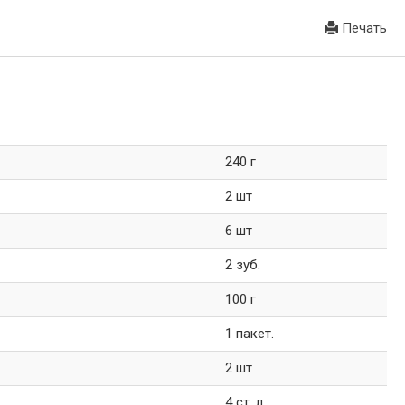
Печать
240 г
2 шт
6 шт
2 зуб.
100 г
1 пакет.
2 шт
4 ст. л.