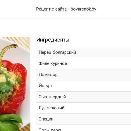
Рецепт с сайта - povarenok.by
Ингредиенты
Перец болгарский
Филе куриное
Помидор
Йогурт
Сыр твердый
Лук зеленый
Специи
Соль, перец