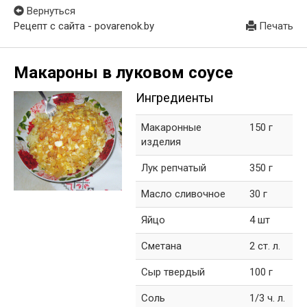
Вернуться
Рецепт с сайта - povarenok.by
Печать
Макароны в луковом соусе
Ингредиенты
Макаронные
150 г
изделия
Лук репчатый
350 г
Масло сливочное
30 г
Яйцо
4 шт
Сметана
2 ст. л.
Сыр твердый
100 г
Соль
1/3 ч. л.